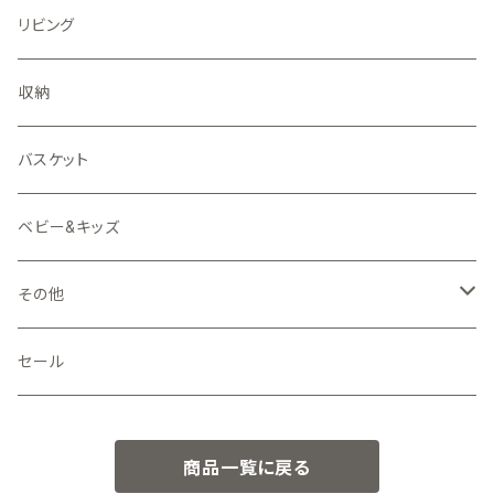
リビング
収納
バスケット
ベビー&キッズ
その他
押し型
セール
ピンク二ケット
商品一覧に戻る