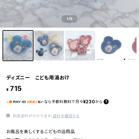
1
/5
ディズニー こども用湯おけ
715
¥
¥230
なら
手数料無料で
月々
から
別途送料がかかります。
送料を確認する
お風呂を楽しくするこどもの浴用品