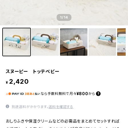
1
/14
スヌーピー トッテベビー
2,420
¥
¥800
なら
手数料無料で
月々
から
別途送料がかかります。
送料を確認する
おしりふきや保湿クリームなどの必需品をまとめてセットすれば