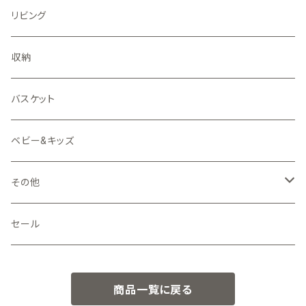
リビング
収納
バスケット
ベビー&キッズ
その他
押し型
セール
ピンク二ケット
商品一覧に戻る