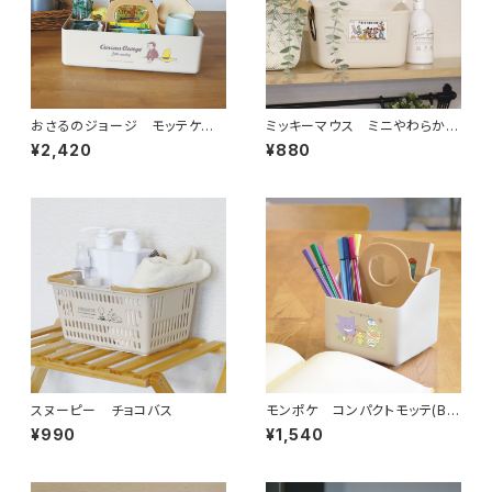
おさるのジョージ モッテケー
ミッキーマウス ミニやわらかバ
ス
ケツSQ5
¥2,420
¥880
スヌーピー チョコバス
モンポケ コンパクトモッテ(BE
×L-mon)
¥990
¥1,540